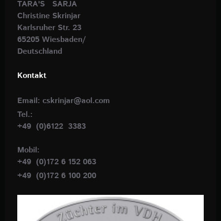
TARA'S SARJA
Christine Skrinjar
Karlsruher Str. 23
65205 Wiesbaden/
Deutschland
Kontakt
Email: cskrinjar@aol.com
Tel.:
+49 (0)6122 3383
Mobil:
+49 (0)172 6 152 063
+49 (0)172 6 100 200