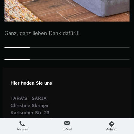
Ganz, ganz lieben Dank dafür!!!
Hier finden Sie uns
TARA'S SARJA
Christine Skrinjar
Karlsruher Str. 23
65205 Wiesbaden/
Deutschland
Anrufen
E-Mail
Anfahrt