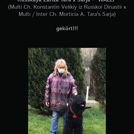
Russkaya Zariza Tara's Sarja - *WALLI*
(Multi Ch. Konstantin Velikiy iz Russkoi Dinastii x
Multi / Inter Ch. Morticia A. Tara's Sarja)
gekört!!!