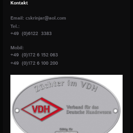
Kontakt
Email: cskrinjar@aol.com
Tel.:
+49 (0)6122 3383
Mobil:
+49 (0)172 6 152 063
+49 (0)172 6 100 200