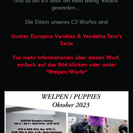
Und so bin ich selbt ein klein wenig 'kreativ'
geworden...
Die Eltern unseres C2-Wurfes sind
Gustav Europica Varietas & Vendetta Tara's
Sarja
Für mehr Informationen über diesen Wurf,
einfach auf das Bild klicken oder unter
*Welpen/Würfe*